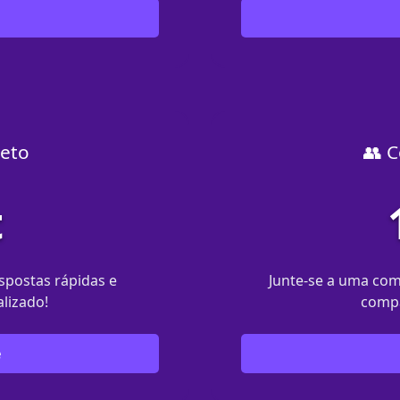
reto
👥 
t
espostas rápidas e
Junte-se a uma com
lizado!
compa
e