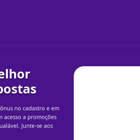
elhor
postas
bônus no cadastro e em
em acesso a promoções
ualável. Junte-se aos