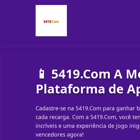
📱 5419.Com A M
Plataforma de A
Cadastre-se na 5419.Com para ganhar 
cada recarga. Com a 5419.Com, você t
incríveis e uma experiência de jogo inig
vencedores agora!