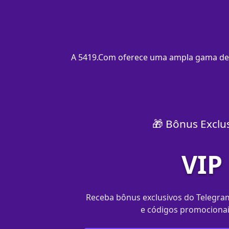
A 5419.Com oferece uma ampla gama de jo
🎁 Bônus Exclu
VIP
Receba bônus exclusivos do Telegra
e códigos promocionai