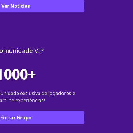
Ver Notícias
Comunidade VIP
1000+
unidade exclusiva de jogadores e
rtilhe experiências!
Entrar Grupo