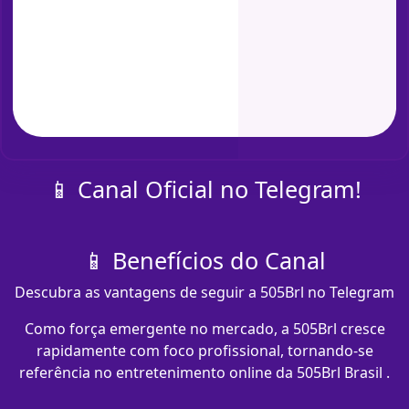
📱 Canal Oficial no Telegram!
📱 Benefícios do Canal
Descubra as vantagens de seguir a 505Brl no Telegram
Como força emergente no mercado, a 505Brl cresce
rapidamente com foco profissional, tornando-se
referência no entretenimento online da 505Brl Brasil .