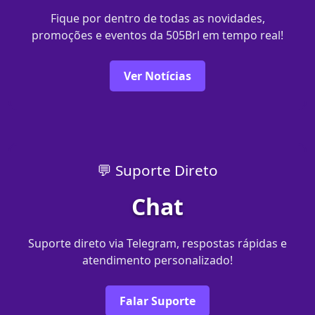
Fique por dentro de todas as novidades,
promoções e eventos da 505Brl em tempo real!
Ver Notícias
💬 Suporte Direto
Chat
Suporte direto via Telegram, respostas rápidas e
atendimento personalizado!
Falar Suporte