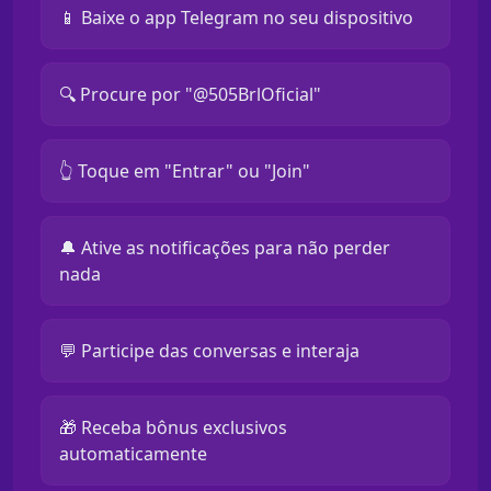
📱 Baixe o app Telegram no seu dispositivo
🔍 Procure por "@505BrlOficial"
👆 Toque em "Entrar" ou "Join"
🔔 Ative as notificações para não perder
nada
💬 Participe das conversas e interaja
🎁 Receba bônus exclusivos
automaticamente