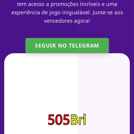
tem acesso a promoções incríveis e uma
experiência de jogo inigualável. Junte-se aos
vencedores agora!
SEGUIR NO TELEGRAM