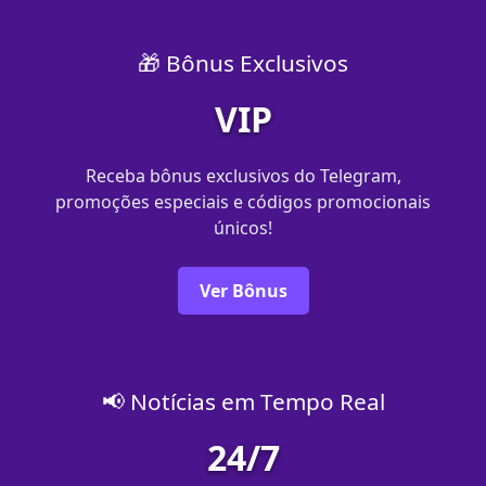
🎁 Bônus Exclusivos
VIP
Receba bônus exclusivos do Telegram,
promoções especiais e códigos promocionais
únicos!
Ver Bônus
📢 Notícias em Tempo Real
24/7