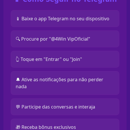
📱 Baixe o app Telegram no seu dispositivo
🔍 Procure por "@4Win VipOficial"
👆 Toque em "Entrar" ou "Join"
🔔 Ative as notificações para não perder
nada
💬 Participe das conversas e interaja
🎁 Receba bônus exclusivos