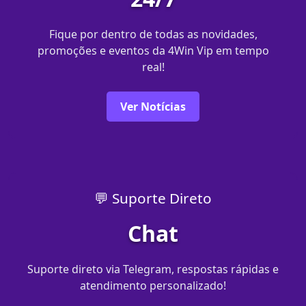
Fique por dentro de todas as novidades,
promoções e eventos da 4Win Vip em tempo
real!
Ver Notícias
💬 Suporte Direto
Chat
Suporte direto via Telegram, respostas rápidas e
atendimento personalizado!