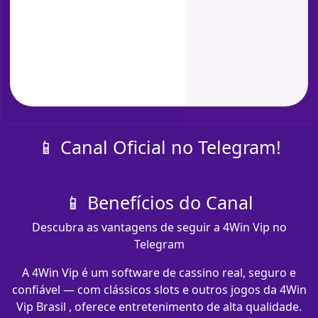
📱 Canal Oficial no Telegram!
📱 Benefícios do Canal
Descubra as vantagens de seguir a 4Win Vip no
Telegram
A 4Win Vip é um software de cassino real, seguro e
confiável — com clássicos slots e outros jogos da 4Win
Vip Brasil , oferece entretenimento de alta qualidade.