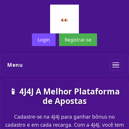
Login
Registrar-se
Menu
📱 4J4J A Melhor Plataforma
de Apostas
Cadastre-se na 4J4J para ganhar bônus no
cadastro e em cada recarga. Com a 4J4J, você tem