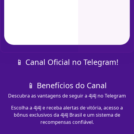
📱 Canal Oficial no Telegram!
📱 Benefícios do Canal
Descubra as vantagens de seguir a 4J4J no Telegram
Escolha a 4J4J e receba alertas de vitória, acesso a
bônus exclusivos da 4J4J Brasil e um sistema de
recompensas confiável.