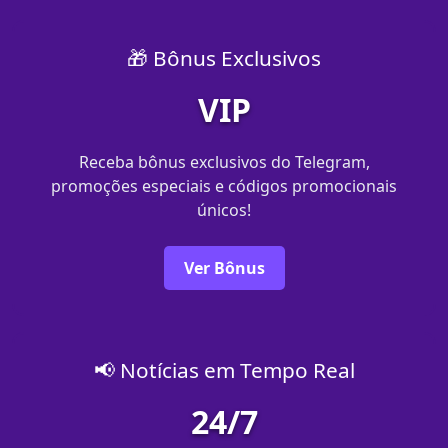
🎁 Bônus Exclusivos
VIP
Receba bônus exclusivos do Telegram,
promoções especiais e códigos promocionais
únicos!
Ver Bônus
📢 Notícias em Tempo Real
24/7