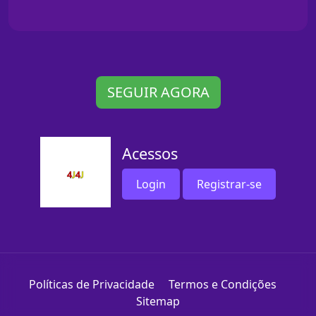
SEGUIR AGORA
Acessos
Login
Registrar-se
Políticas de Privacidade
Termos e Condições
Sitemap