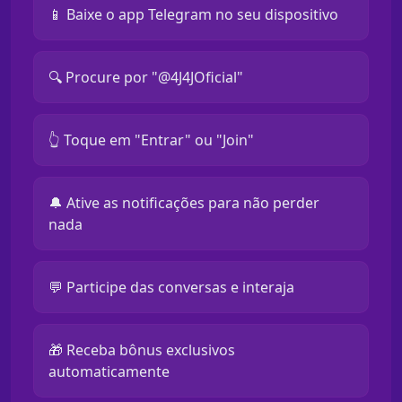
📱 Baixe o app Telegram no seu dispositivo
🔍 Procure por "@4J4JOficial"
👆 Toque em "Entrar" ou "Join"
🔔 Ative as notificações para não perder
nada
💬 Participe das conversas e interaja
🎁 Receba bônus exclusivos
automaticamente