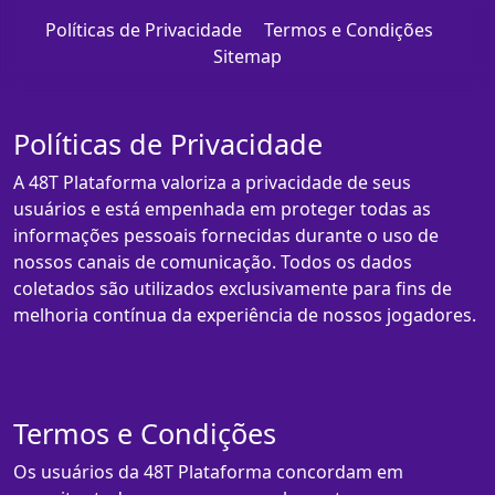
Políticas de Privacidade
Termos e Condições
Sitemap
Políticas de Privacidade
A 48T Plataforma valoriza a privacidade de seus
usuários e está empenhada em proteger todas as
informações pessoais fornecidas durante o uso de
nossos canais de comunicação. Todos os dados
coletados são utilizados exclusivamente para fins de
melhoria contínua da experiência de nossos jogadores.
Termos e Condições
Os usuários da 48T Plataforma concordam em