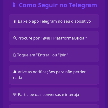
📱 Como Seguir no Telegram
📱 Baixe o app Telegram no seu dispositivo
🔍 Procure por "@48T PlataformaOficial"
👆 Toque em "Entrar" ou "Join"
🔔 Ative as notificações para não perder
nada
💬 Participe das conversas e interaja