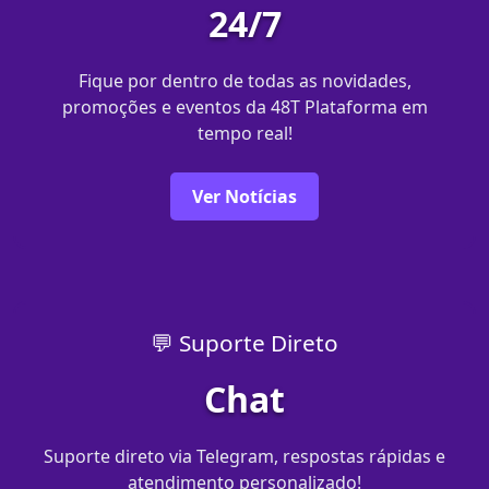
24/7
Fique por dentro de todas as novidades,
promoções e eventos da 48T Plataforma em
tempo real!
Ver Notícias
💬 Suporte Direto
Chat
Suporte direto via Telegram, respostas rápidas e
atendimento personalizado!