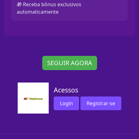
🎁 Receba bônus exclusivos
automaticamente
SEGUIR AGORA
Acessos
Login
Registrar-se