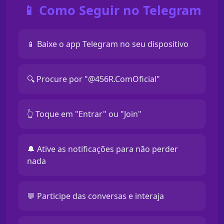
📱 Como Seguir no Telegram
📱 Baixe o app Telegram no seu dispositivo
🔍 Procure por "@456R.ComOficial"
👆 Toque em "Entrar" ou "Join"
🔔 Ative as notificações para não perder
nada
💬 Participe das conversas e interaja