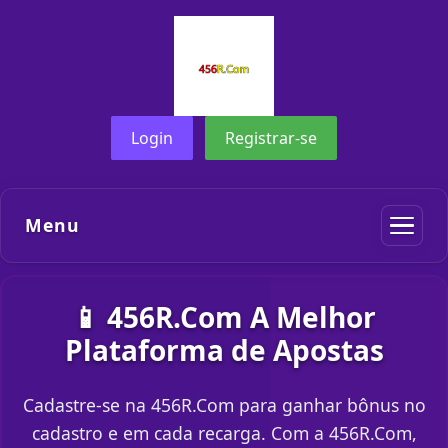
Login
Registrar-se
Menu
📱 456R.Com A Melhor
Plataforma de Apostas
Cadastre-se na 456R.Com para ganhar bônus no
cadastro e em cada recarga. Com a 456R.Com,