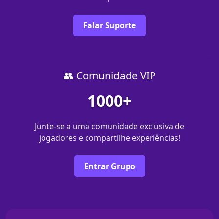
Falar Suporte
👥 Comunidade VIP
1000+
Junte-se a uma comunidade exclusiva de
jogadores e compartilhe experiências!
Entrar Grupo