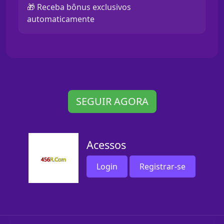
🎁 Receba bônus exclusivos
automaticamente
SEGUIR AGORA
Acessos
Login
Registrar-se