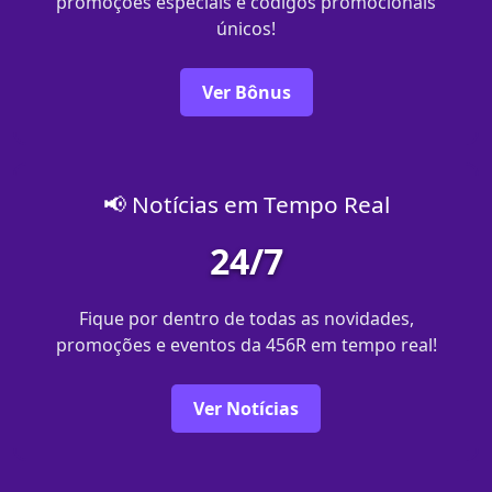
promoções especiais e códigos promocionais
únicos!
Ver Bônus
📢 Notícias em Tempo Real
24/7
Fique por dentro de todas as novidades,
promoções e eventos da 456R em tempo real!
Ver Notícias