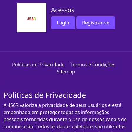
Acessos
Login
Registrar-se
Políticas de Privacidade
Termos e Condições
Sitemap
Políticas de Privacidade
A 456R valoriza a privacidade de seus usuários e está
empenhada em proteger todas as informações
pessoais fornecidas durante o uso de nossos canais de
comunicação. Todos os dados coletados são utilizados