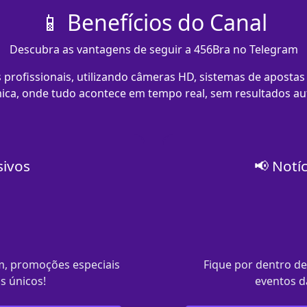
📱 Benefícios do Canal
Descubra as vantagens de seguir a 456Bra no Telegram
 profissionais, utilizando câmeras HD, sistemas de apostas 
ica, onde tudo acontece em tempo real, sem resultados a
sivos
📢 Notí
m, promoções especiais
Fique por dentro d
s únicos!
eventos d