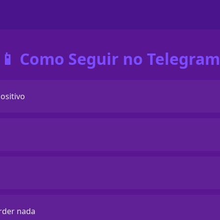
📱 Como Seguir no Telegram
ositivo
erder nada