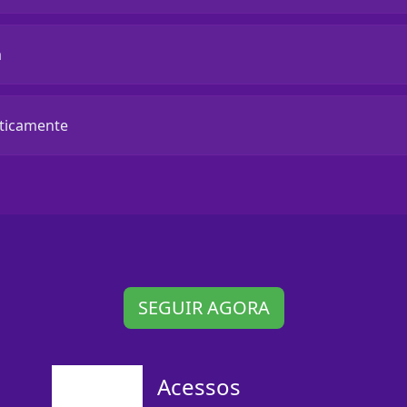
a
aticamente
SEGUIR AGORA
Acessos