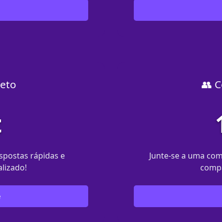
reto
👥 
t
espostas rápidas e
Junte-se a uma com
lizado!
compa
e