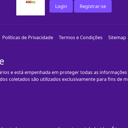
Login
Registrar-se
Políticas de Privacidade
Termos e Condições
Sitemap
de
uários e está empenhada em proteger todas as informações
os coletados são utilizados exclusivamente para fins de m