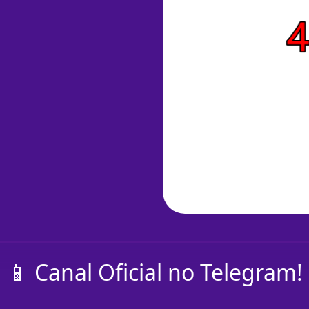
📱 Canal Oficial no Telegram!