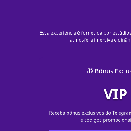
Essa experiência é fornecida por estúdios
atmosfera imersiva e dinâm
🎁 Bônus Exclu
VIP
Receba bônus exclusivos do Telegra
e códigos promocionai