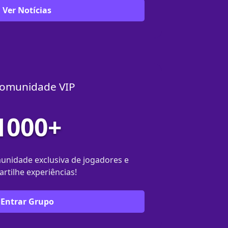
Ver Notícias
Comunidade VIP
1000+
unidade exclusiva de jogadores e
rtilhe experiências!
Entrar Grupo