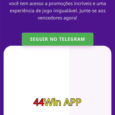
você tem acesso a promoções incríveis e uma
experiência de jogo inigualável. Junte-se aos
vencedores agora!
SEGUIR NO TELEGRAM