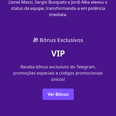
Lionel Messi, Sergio Busquets e Jordi Alba elevou o
status da equipe, transformando-a em potência
imediata.
🎁 Bônus Exclusivos
VIP
Receba bônus exclusivos do Telegram,
promoções especiais e códigos promocionais
únicos!
Ver Bônus