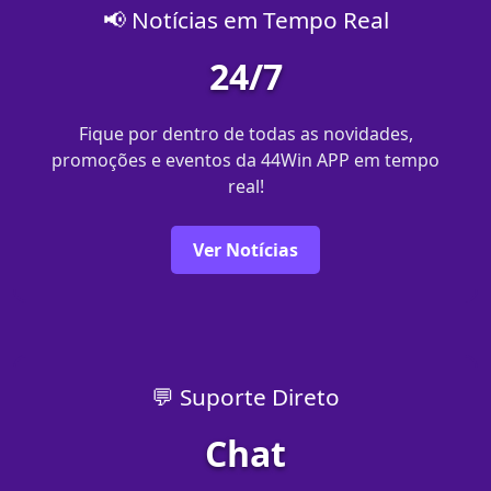
📢 Notícias em Tempo Real
24/7
Fique por dentro de todas as novidades,
promoções e eventos da 44Win APP em tempo
real!
Ver Notícias
💬 Suporte Direto
Chat