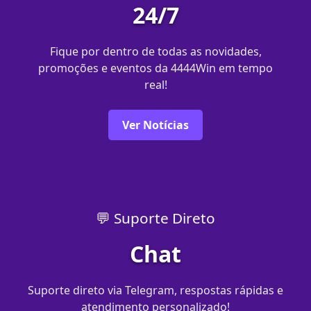
24/7
Fique por dentro de todas as novidades,
promoções e eventos da 4444Win em tempo
real!
Ver Notícias
💬 Suporte Direto
Chat
Suporte direto via Telegram, respostas rápidas e
atendimento personalizado!