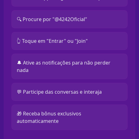
🔍 Procure por "@4242Oficial"
👆 Toque em "Entrar" ou "Join"
🔔 Ative as notificações para não perder
nada
💬 Participe das conversas e interaja
🎁 Receba bônus exclusivos
automaticamente