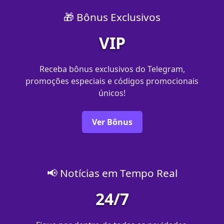
🎁 Bônus Exclusivos
VIP
Receba bônus exclusivos do Telegram,
promoções especiais e códigos promocionais
únicos!
Ver Bônus
📢 Notícias em Tempo Real
24/7