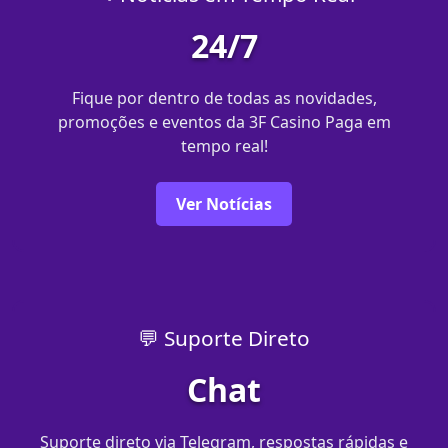
24/7
Fique por dentro de todas as novidades,
promoções e eventos da 3F Casino Paga em
tempo real!
Ver Notícias
💬 Suporte Direto
Chat
Suporte direto via Telegram, respostas rápidas e