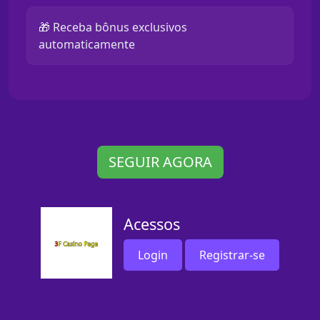
🎁 Receba bônus exclusivos
automaticamente
SEGUIR AGORA
Acessos
Login
Registrar-se