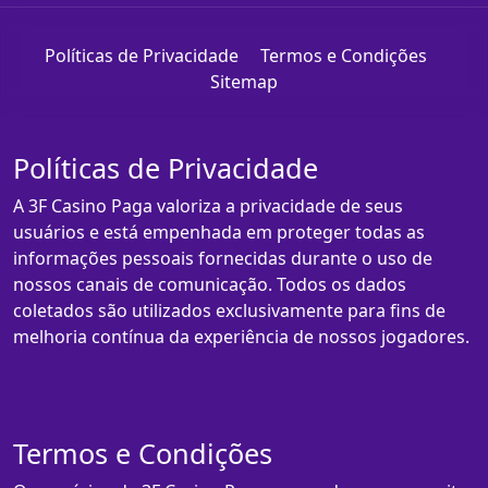
Políticas de Privacidade
Termos e Condições
Sitemap
Políticas de Privacidade
A 3F Casino Paga valoriza a privacidade de seus
usuários e está empenhada em proteger todas as
informações pessoais fornecidas durante o uso de
nossos canais de comunicação. Todos os dados
coletados são utilizados exclusivamente para fins de
melhoria contínua da experiência de nossos jogadores.
Termos e Condições