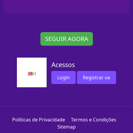
SEGUIR AGORA
Acessos
Login
Registrar-se
Políticas de Privacidade
Termos e Condições
Sitemap