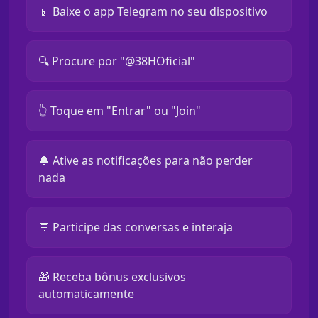
📱 Baixe o app Telegram no seu dispositivo
🔍 Procure por "@38HOficial"
👆 Toque em "Entrar" ou "Join"
🔔 Ative as notificações para não perder
nada
💬 Participe das conversas e interaja
🎁 Receba bônus exclusivos
automaticamente