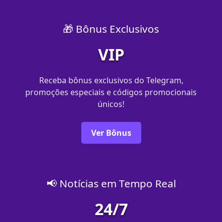
🎁 Bônus Exclusivos
VIP
Receba bônus exclusivos do Telegram,
promoções especiais e códigos promocionais
únicos!
Ver Bônus
📢 Notícias em Tempo Real
24/7