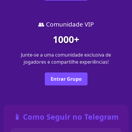
👥 Comunidade VIP
1000+
Junte-se a uma comunidade exclusiva de
jogadores e compartilhe experiências!
Entrar Grupo
📱 Como Seguir no Telegram