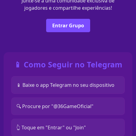
Junte-se a uma comunidade exclusiva de
jogadores e compartilhe experiências!
Entrar Grupo
📱 Como Seguir no Telegram
📱 Baixe o app Telegram no seu dispositivo
🔍 Procure por "@36GameOficial"
👆 Toque em "Entrar" ou "Join"