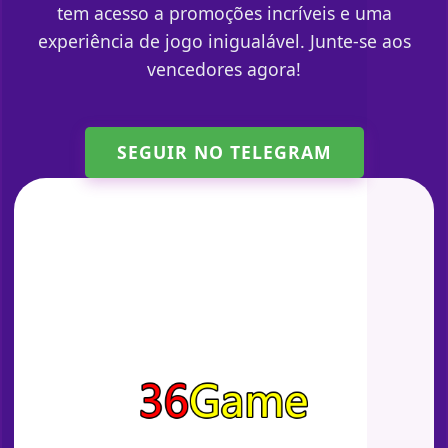
tem acesso a promoções incríveis e uma
experiência de jogo inigualável. Junte-se aos
vencedores agora!
SEGUIR NO TELEGRAM