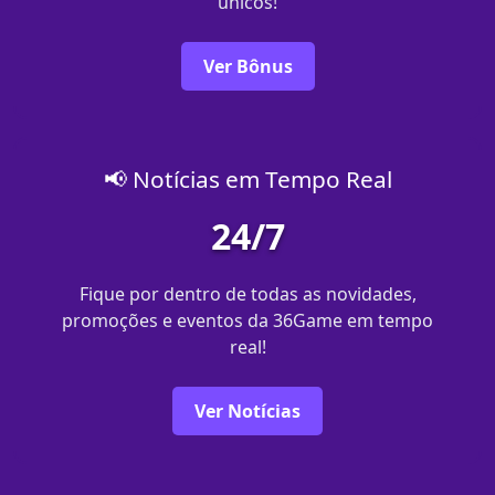
únicos!
Ver Bônus
📢 Notícias em Tempo Real
24/7
Fique por dentro de todas as novidades,
promoções e eventos da 36Game em tempo
real!
Ver Notícias