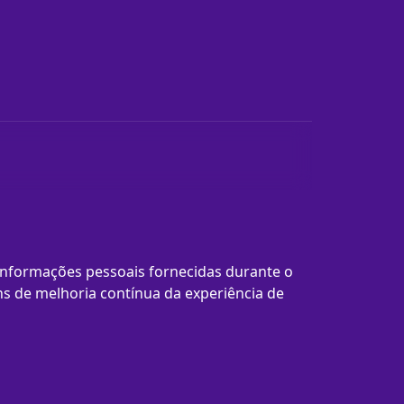
informações pessoais fornecidas durante o
ns de melhoria contínua da experiência de