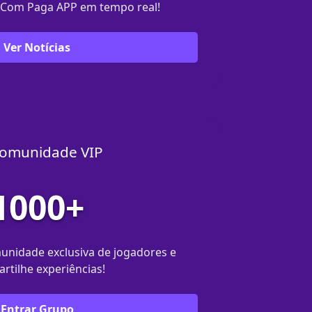
.Com Paga APP em tempo real!
Ver Notícias
Comunidade VIP
1000+
unidade exclusiva de jogadores e
rtilhe experiências!
Entrar Grupo