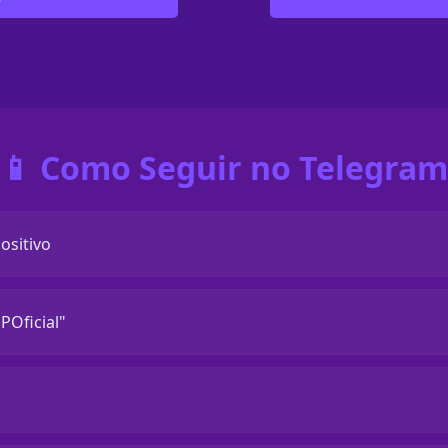
📱 Como Seguir no Telegram
ositivo
POficial"