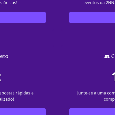
s únicos!
eventos da 2NN
reto
👥 
t
espostas rápidas e
Junte-se a uma com
lizado!
compa
e