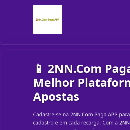
📱 2NN.Com Pag
Melhor Platafor
Apostas
Cadastre-se na 2NN.Com Paga APP par
cadastro e em cada recarga. Com a 2N