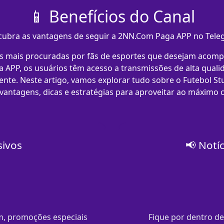
📱 Benefícios do Canal
ubra as vantagens de seguir a 2NN.Com Paga APP no Tel
s mais procuradas por fãs de esportes que desejam acomp
PP, os usuários têm acesso a transmissões de alta qualida
nte. Neste artigo, vamos explorar tudo sobre o Futebol Stud
 vantagens, dicas e estratégias para aproveitar ao máximo 
sivos
📢 Notí
m, promoções especiais
Fique por dentro d