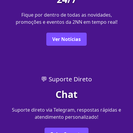
Fique por dentro de todas as novidades,
promoções e eventos da 2NN em tempo real!
Ver Notícias
💬 Suporte Direto
Chat
Suporte direto via Telegram, respostas rápidas e
atendimento personalizado!