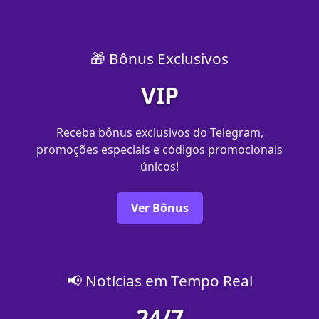
🎁 Bônus Exclusivos
VIP
Receba bônus exclusivos do Telegram,
promoções especiais e códigos promocionais
únicos!
Ver Bônus
📢 Notícias em Tempo Real
24/7