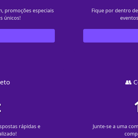
m, promoções especiais
Fique por dentro d
s únicos!
eventos
reto
👥 
t
espostas rápidas e
Junte-se a uma com
lizado!
compa