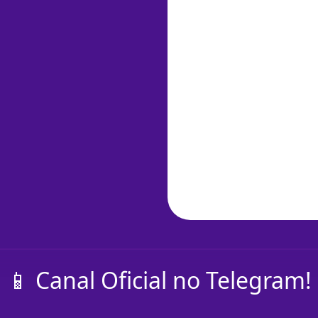
📱 Canal Oficial no Telegram!