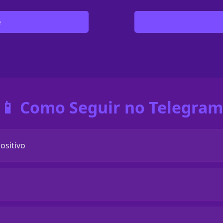
e
📱 Como Seguir no Telegram
ositivo