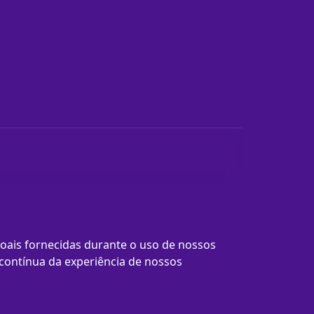
soais fornecidas durante o uso de nossos
 contínua da experiência de nossos