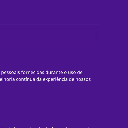
 pessoais fornecidas durante o uso de
elhoria contínua da experiência de nossos