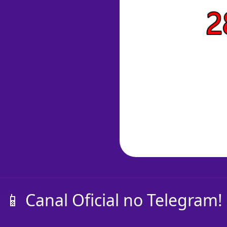
📱 Canal Oficial no Telegram!