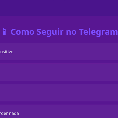
📱 Como Seguir no Telegram
ositivo
erder nada