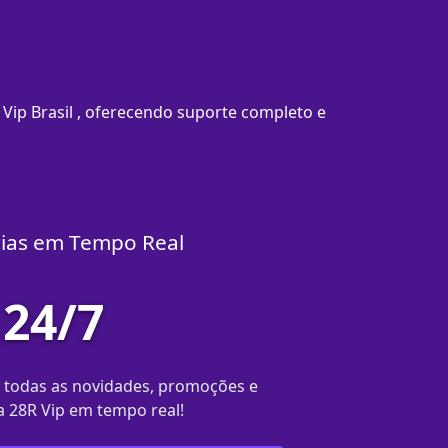
 Vip Brasil , oferecendo suporte completo e
cias em Tempo Real
24/7
e todas as novidades, promoções e
a 28R Vip em tempo real!