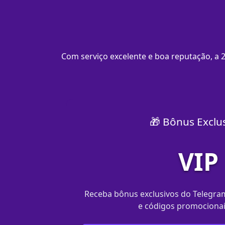
Com serviço excelente e boa reputação, a 2
🎁 Bônus Exclu
VIP
Receba bônus exclusivos do Telegra
e códigos promocionai