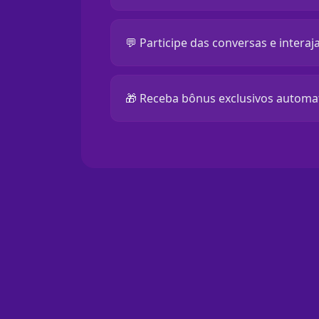
💬 Participe das conversas e interaj
🎁 Receba bônus exclusivos autom