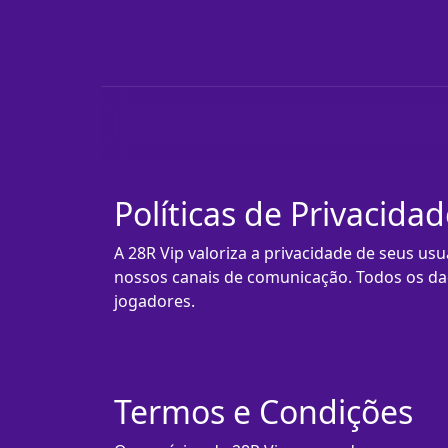
Políticas de Privacida
A 28R Vip valoriza a privacidade de seus u
nossos canais de comunicação. Todos os dad
jogadores.
Termos e Condições