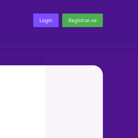
Login
Registrar-se