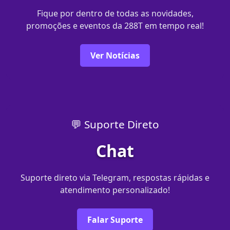
Fique por dentro de todas as novidades,
promoções e eventos da 288T em tempo real!
Ver Notícias
💬 Suporte Direto
Chat
Suporte direto via Telegram, respostas rápidas e
atendimento personalizado!
Falar Suporte