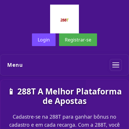
Login
Registrar-se
Menu
📱 288T A Melhor Plataforma
de Apostas
Cadastre-se na 288T para ganhar bônus no
cadastro e em cada recarga. Com a 288T, você