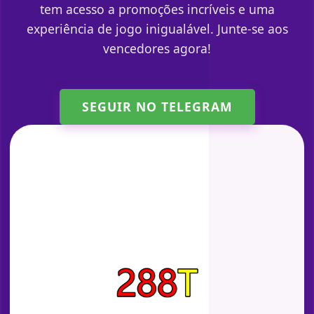
tem acesso a promoções incríveis e uma
experiência de jogo inigualável. Junte-se aos
vencedores agora!
SEGUIR NO TELEGRAM