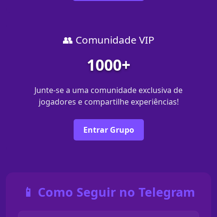
👥 Comunidade VIP
1000+
Junte-se a uma comunidade exclusiva de
jogadores e compartilhe experiências!
Entrar Grupo
📱 Como Seguir no Telegram