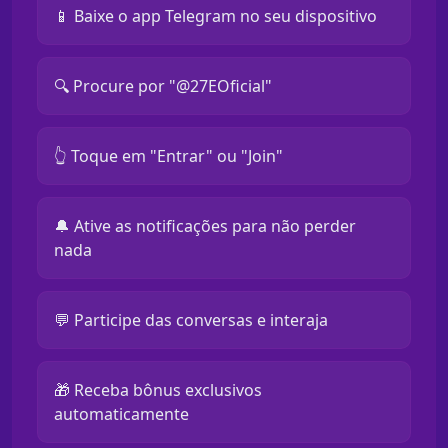
📱 Baixe o app Telegram no seu dispositivo
🔍 Procure por "@27EOficial"
👆 Toque em "Entrar" ou "Join"
🔔 Ative as notificações para não perder
nada
💬 Participe das conversas e interaja
🎁 Receba bônus exclusivos
automaticamente