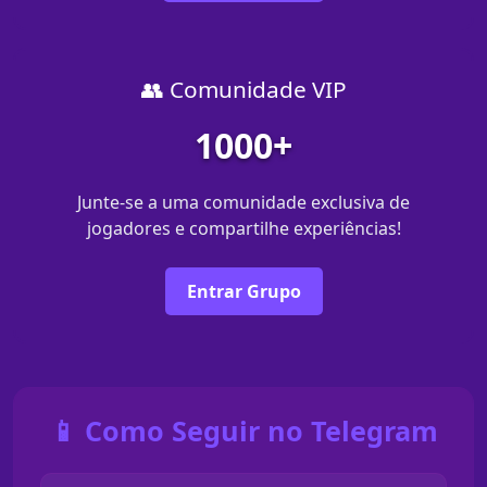
👥 Comunidade VIP
1000+
Junte-se a uma comunidade exclusiva de
jogadores e compartilhe experiências!
Entrar Grupo
📱 Como Seguir no Telegram