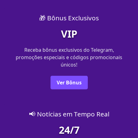
🎁 Bônus Exclusivos
VIP
Receba bônus exclusivos do Telegram,
promoções especiais e códigos promocionais
únicos!
Ver Bônus
📢 Notícias em Tempo Real
24/7