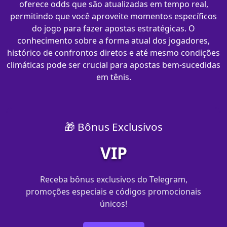
oferece odds que são atualizadas em tempo real,
permitindo que você aproveite momentos específicos
do jogo para fazer apostas estratégicas. O
conhecimento sobre a forma atual dos jogadores,
histórico de confrontos diretos e até mesmo condições
climáticas pode ser crucial para apostas bem-sucedidas
em tênis.
🎁 Bônus Exclusivos
VIP
Receba bônus exclusivos do Telegram,
promoções especiais e códigos promocionais
únicos!