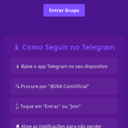
Entrar Grupo
📱 Como Seguir no Telegram
📱 Baixe o app Telegram no seu dispositivo
🔍 Procure por "@26A ComOficial"
👆 Toque em "Entrar" ou "Join"
🔔 Ative as notificações para não perder