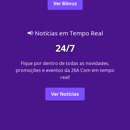
Ver Bônus
📢 Notícias em Tempo Real
24/7
Fique por dentro de todas as novidades,
promoções e eventos da 26A Com em tempo
real!
Ver Notícias