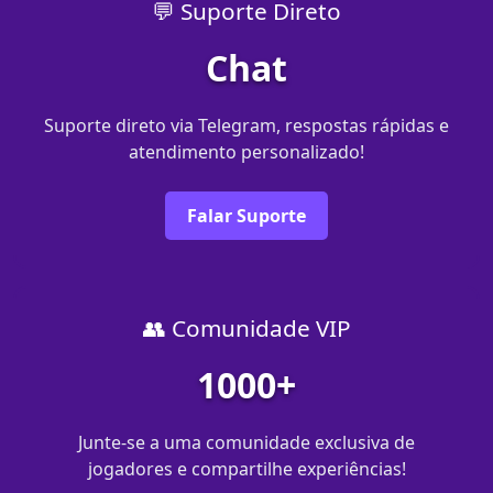
💬 Suporte Direto
Chat
Suporte direto via Telegram, respostas rápidas e
atendimento personalizado!
Falar Suporte
👥 Comunidade VIP
1000+
Junte-se a uma comunidade exclusiva de
jogadores e compartilhe experiências!