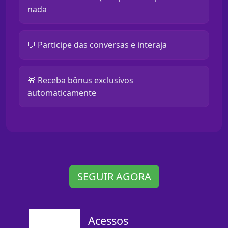
nada
💬 Participe das conversas e interaja
🎁 Receba bônus exclusivos
automaticamente
SEGUIR AGORA
Acessos