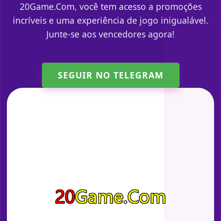
20Game.Com, você tem acesso a promoções
incríveis e uma experiência de jogo inigualável.
Junte-se aos vencedores agora!
SEGUIR NO TELEGRAM