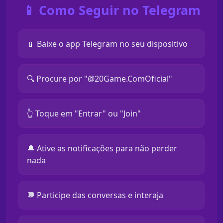
📱 Como Seguir no Telegram
📱 Baixe o app Telegram no seu dispositivo
🔍 Procure por "@20Game.ComOficial"
👆 Toque em "Entrar" ou "Join"
🔔 Ative as notificações para não perder
nada
💬 Participe das conversas e interaja