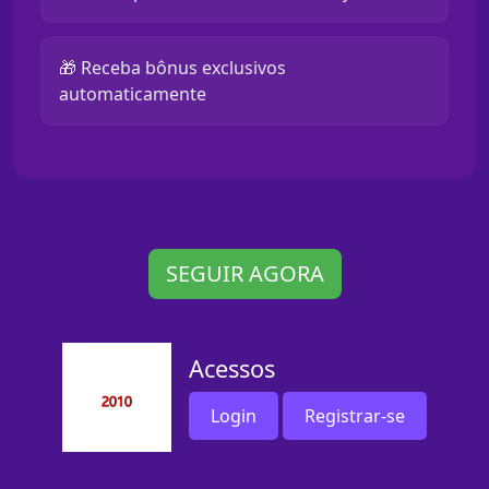
🎁 Receba bônus exclusivos
automaticamente
SEGUIR AGORA
Acessos
Login
Registrar-se