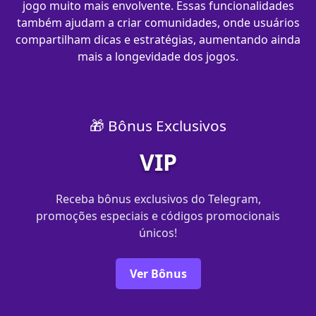
jogo muito mais envolvente. Essas funcionalidades
também ajudam a criar comunidades, onde usuários
compartilham dicas e estratégias, aumentando ainda
mais a longevidade dos jogos.
🎁 Bônus Exclusivos
VIP
Receba bônus exclusivos do Telegram,
promoções especiais e códigos promocionais
únicos!
Ver Bônus