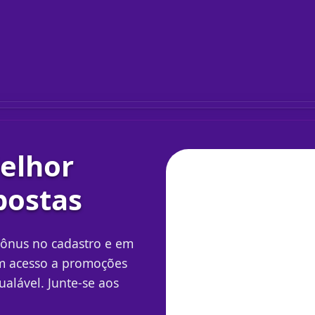
elhor
postas
bônus no cadastro e em
em acesso a promoções
ualável. Junte-se aos