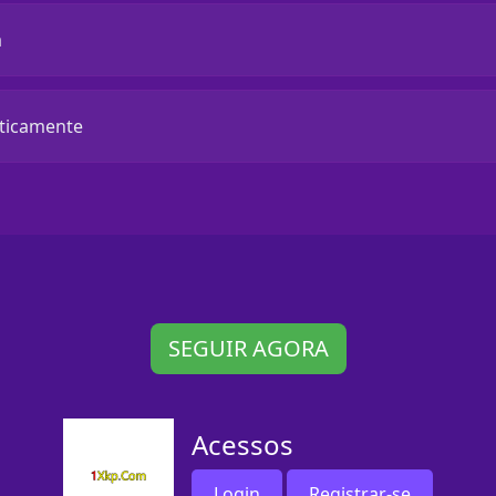
a
aticamente
SEGUIR AGORA
Acessos
Login
Registrar-se