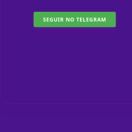
SEGUIR NO TELEGRAM