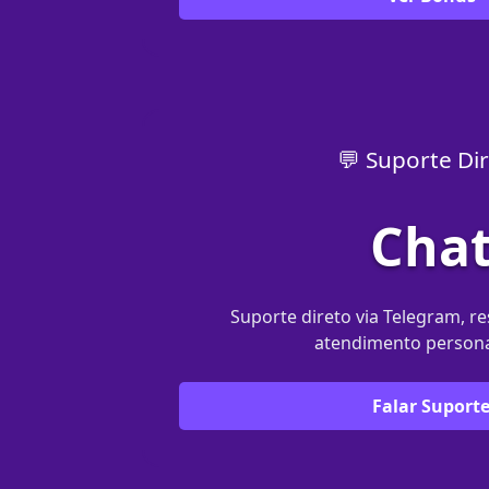
💬 Suporte Di
Cha
Suporte direto via Telegram, r
atendimento persona
Falar Suport