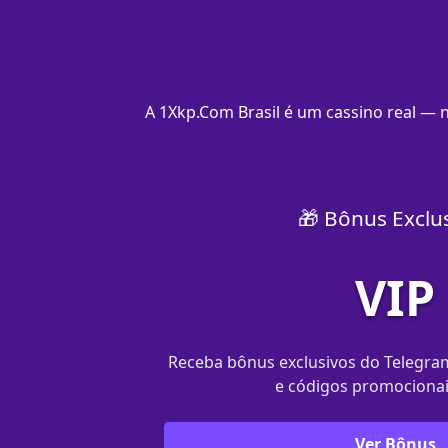
A 1Xkp.Com Brasil é um cassino real — 
🎁 Bônus Exclu
VIP
Receba bônus exclusivos do Telegra
e códigos promocionai
Ver Bônus