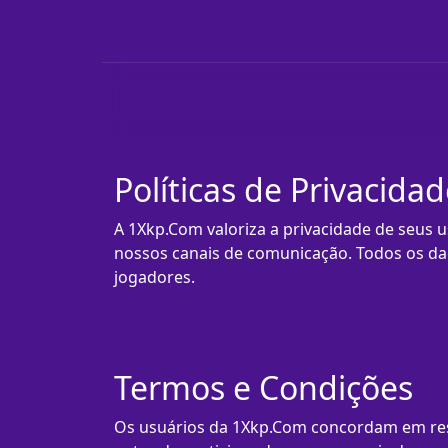
Políticas de Privacida
A 1Xkp.Com valoriza a privacidade de seus
nossos canais de comunicação. Todos os dad
jogadores.
Termos e Condições
Os usuários da 1Xkp.Com concordam em resp