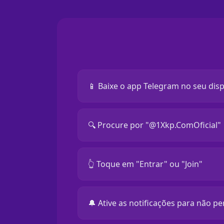
📱 Baixe o app Telegram no seu disp
🔍 Procure por "@1Xkp.ComOficial"
👆 Toque em "Entrar" ou "Join"
🔔 Ative as notificações para não p