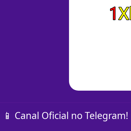
📱 Canal Oficial no Telegram!