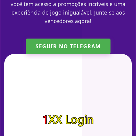
você tem acesso a promoções incríveis e uma
experiência de jogo inigualável. Junte-se aos
vencedores agora!
SEGUIR NO TELEGRAM