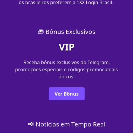
os brasileiros preferem a 1XX Login Brasil .
🎁 Bônus Exclusivos
VIP
Receba bônus exclusivos do Telegram,
promoções especiais e códigos promocionais
únicos!
Ver Bônus
📢 Notícias em Tempo Real