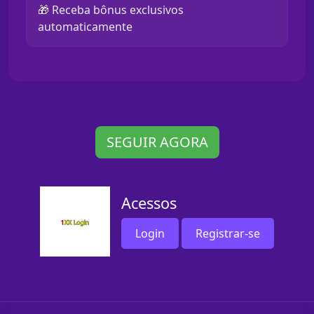
🎁 Receba bônus exclusivos
automaticamente
SEGUIR AGORA
Acessos
Login
Registrar-se