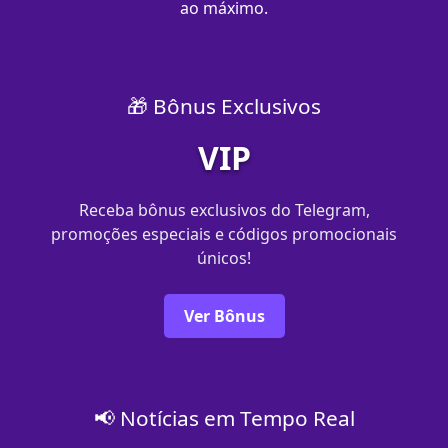
ao máximo.
🎁 Bônus Exclusivos
VIP
Receba bônus exclusivos do Telegram,
promoções especiais e códigos promocionais
únicos!
Ver Bônus
📢 Notícias em Tempo Real