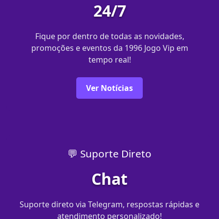
24/7
Fique por dentro de todas as novidades,
promoções e eventos da 1996 Jogo Vip em
tempo real!
Ver Notícias
💬 Suporte Direto
Chat
Suporte direto via Telegram, respostas rápidas e
atendimento personalizado!