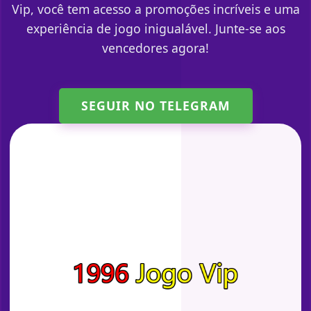
Vip, você tem acesso a promoções incríveis e uma
experiência de jogo inigualável. Junte-se aos
vencedores agora!
SEGUIR NO TELEGRAM