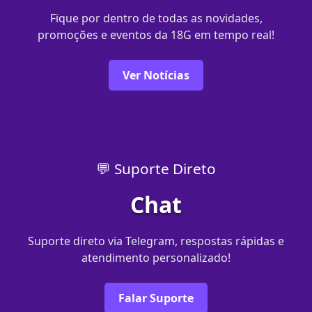
Fique por dentro de todas as novidades,
promoções e eventos da 18G em tempo real!
Ver Notícias
💬 Suporte Direto
Chat
Suporte direto via Telegram, respostas rápidas e
atendimento personalizado!
Falar Suporte