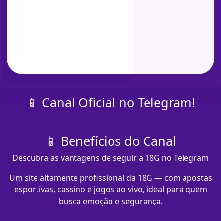
📱 Canal Oficial no Telegram!
📱 Benefícios do Canal
Descubra as vantagens de seguir a 18G no Telegram
Um site altamente profissional da 18G — com apostas
esportivas, cassino e jogos ao vivo, ideal para quem
busca emoção e segurança.