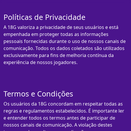
Políticas de Privacidade
A 18G valoriza a privacidade de seus usuários e está
empenhada em proteger todas as informações
pessoais fornecidas durante o uso de nossos canais de
comunicação. Todos os dados coletados são utilizados
exclusivamente para fins de melhoria contínua da
experiência de nossos jogadores.
Termos e Condições
Os usuários da 18G concordam em respeitar todas as
regras e regulamentos estabelecidos. É importante ler
e entender todos os termos antes de participar de
nossos canais de comunicação. A violação destes