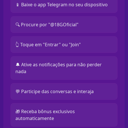
📱 Baixe o app Telegram no seu dispositivo
🔍 Procure por "@18GOficial"
👆 Toque em "Entrar" ou "Join"
🔔 Ative as notificações para não perder
nada
💬 Participe das conversas e interaja
🎁 Receba bônus exclusivos
automaticamente