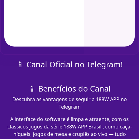
📱 Canal Oficial no Telegram!
📱 Benefícios do Canal
Descubra as vantagens de seguir a 188W APP no
Telegram
A interface do software é limpa e atraente, com os
clássicos jogos da série 188W APP Brasil , como caça-
níqueis, jogos de mesa e crupiês ao vivo — tudo