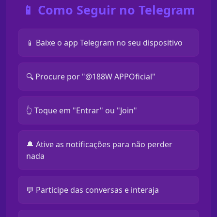
📱 Como Seguir no Telegram
📱 Baixe o app Telegram no seu dispositivo
🔍 Procure por "@188W APPOficial"
👆 Toque em "Entrar" ou "Join"
🔔 Ative as notificações para não perder
nada
💬 Participe das conversas e interaja