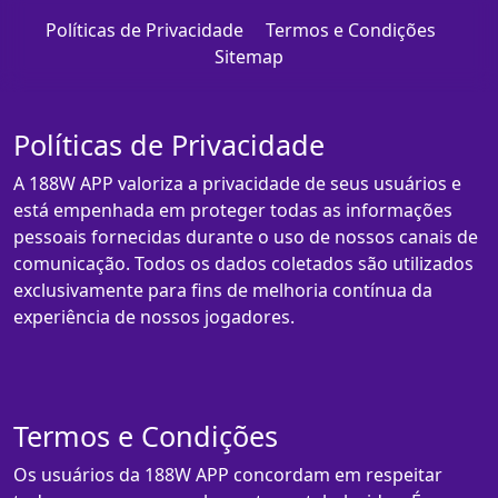
Políticas de Privacidade
Termos e Condições
Sitemap
Políticas de Privacidade
A 188W APP valoriza a privacidade de seus usuários e
está empenhada em proteger todas as informações
pessoais fornecidas durante o uso de nossos canais de
comunicação. Todos os dados coletados são utilizados
exclusivamente para fins de melhoria contínua da
experiência de nossos jogadores.
Termos e Condições
Os usuários da 188W APP concordam em respeitar