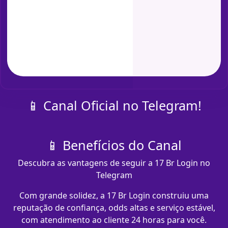
📱 Canal Oficial no Telegram!
📱 Benefícios do Canal
Descubra as vantagens de seguir a 17 Br Login no
Telegram
Com grande solidez, a 17 Br Login construiu uma
reputação de confiança, odds altas e serviço estável,
com atendimento ao cliente 24 horas para você.