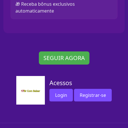
🎁 Receba bônus exclusivos
automaticamente
SEGUIR AGORA
Acessos
Login
Registrar-se