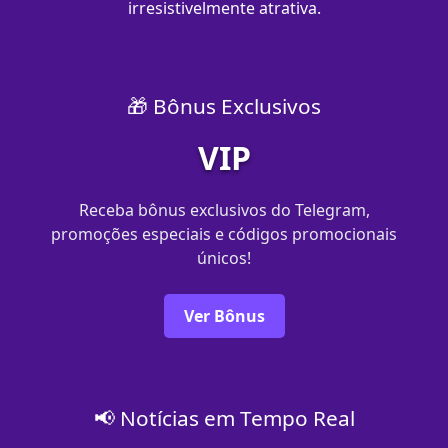
irresistivelmente atrativa.
🎁 Bônus Exclusivos
VIP
Receba bônus exclusivos do Telegram,
promoções especiais e códigos promocionais
únicos!
Ver Bônus
📢 Notícias em Tempo Real