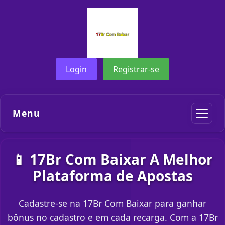
Login
Registrar-se
Menu
📱 17Br Com Baixar A Melhor
Plataforma de Apostas
Cadastre-se na 17Br Com Baixar para ganhar
bônus no cadastro e em cada recarga. Com a 17Br