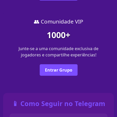
👥 Comunidade VIP
1000+
Junte-se a uma comunidade exclusiva de
jogadores e compartilhe experiências!
Entrar Grupo
📱 Como Seguir no Telegram