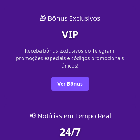
🎁 Bônus Exclusivos
VIP
Receba bônus exclusivos do Telegram,
promoções especiais e códigos promocionais
únicos!
Ver Bônus
📢 Notícias em Tempo Real
24/7