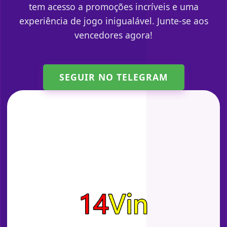
tem acesso a promoções incríveis e uma
experiência de jogo inigualável. Junte-se aos
vencedores agora!
SEGUIR NO TELEGRAM