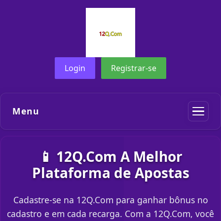
Login
Registrar-se
Menu
📱 12Q.Com A Melhor
Plataforma de Apostas
Cadastre-se na 12Q.Com para ganhar bônus no
cadastro e em cada recarga. Com a 12Q.Com, você