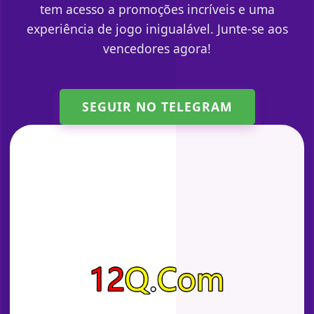
tem acesso a promoções incríveis e uma
experiência de jogo inigualável. Junte-se aos
vencedores agora!
SEGUIR NO TELEGRAM