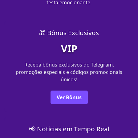
festa emocionante.
🎁 Bônus Exclusivos
VIP
Receba bônus exclusivos do Telegram,
promoções especiais e códigos promocionais
únicos!
Ver Bônus
📢 Notícias em Tempo Real