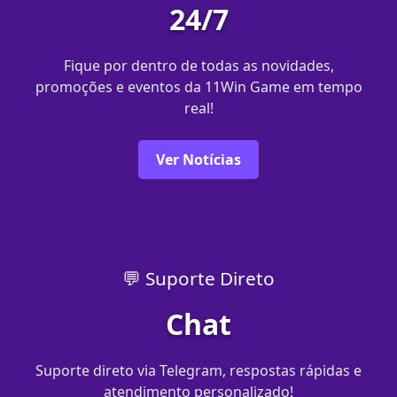
24/7
Fique por dentro de todas as novidades,
promoções e eventos da 11Win Game em tempo
real!
Ver Notícias
💬 Suporte Direto
Chat
Suporte direto via Telegram, respostas rápidas e
atendimento personalizado!