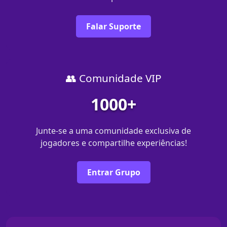
Falar Suporte
👥 Comunidade VIP
1000+
Junte-se a uma comunidade exclusiva de
jogadores e compartilhe experiências!
Entrar Grupo