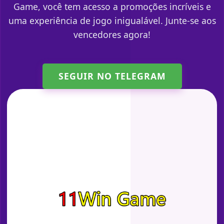
Game, você tem acesso a promoções incríveis e
uma experiência de jogo inigualável. Junte-se aos
vencedores agora!
SEGUIR NO TELEGRAM