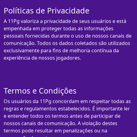
Políticas de Privacidade
A 11Pg valoriza a privacidade de seus usuários e está
empenhada em proteger todas as informações
pessoais fornecidas durante o uso de nossos canais de
comunicação. Todos os dados coletados são utilizados
exclusivamente para fins de melhoria contínua da
experiência de nossos jogadores.
Termos e Condições
Os usuários da 11Pg concordam em respeitar todas as
regras e regulamentos estabelecidos. É importante ler
e entender todos os termos antes de participar de
nossos canais de comunicação. A violação destes
termos pode resultar em penalizações ou na