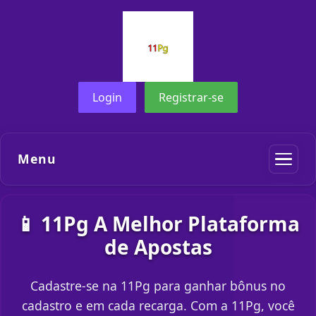
Login
Registrar-se
Menu
📱 11Pg A Melhor Plataforma
de Apostas
Cadastre-se na 11Pg para ganhar bônus no
cadastro e em cada recarga. Com a 11Pg, você