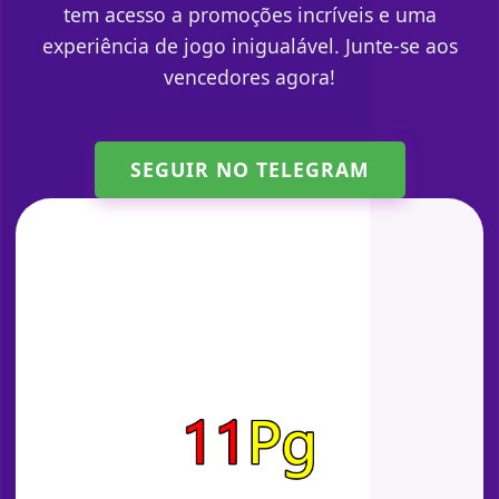
tem acesso a promoções incríveis e uma
experiência de jogo inigualável. Junte-se aos
vencedores agora!
SEGUIR NO TELEGRAM