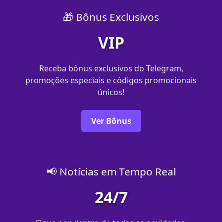
🎁 Bônus Exclusivos
VIP
Receba bônus exclusivos do Telegram,
promoções especiais e códigos promocionais
únicos!
Ver Bônus
📢 Notícias em Tempo Real
24/7