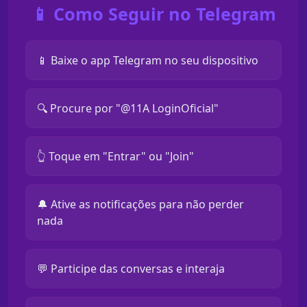
📱 Como Seguir no Telegram
📱 Baixe o app Telegram no seu dispositivo
🔍 Procure por "@11A LoginOficial"
👆 Toque em "Entrar" ou "Join"
🔔 Ative as notificações para não perder
nada
💬 Participe das conversas e interaja