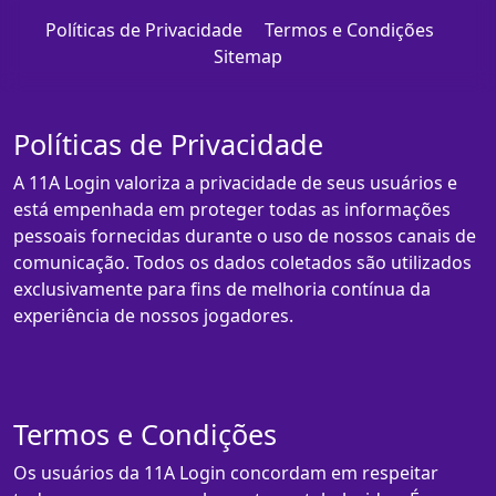
Políticas de Privacidade
Termos e Condições
Sitemap
Políticas de Privacidade
A 11A Login valoriza a privacidade de seus usuários e
está empenhada em proteger todas as informações
pessoais fornecidas durante o uso de nossos canais de
comunicação. Todos os dados coletados são utilizados
exclusivamente para fins de melhoria contínua da
experiência de nossos jogadores.
Termos e Condições
Os usuários da 11A Login concordam em respeitar