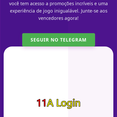
você tem acesso a promoções incríveis e uma
experiência de jogo inigualável. Junte-se aos
vencedores agora!
SEGUIR NO TELEGRAM