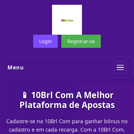
Login
Registrar-se
Menu
📱 10Brl Com A Melhor
Plataforma de Apostas
Cadastre-se na 10Brl Com para ganhar bônus no
cadastro e em cada recarga. Com a 10Brl Com,