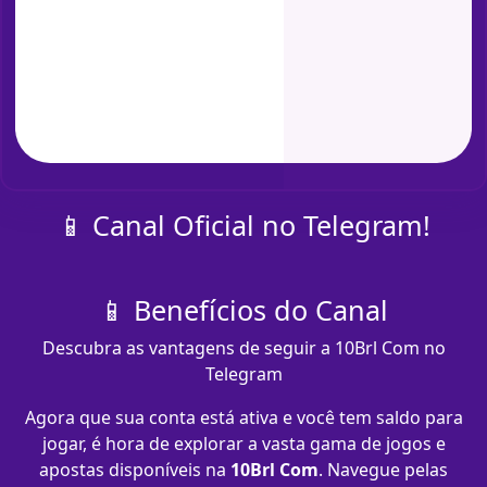
📱 Canal Oficial no Telegram!
📱 Benefícios do Canal
Descubra as vantagens de seguir a 10Brl Com no
Telegram
Agora que sua conta está ativa e você tem saldo para
jogar, é hora de explorar a vasta gama de jogos e
apostas disponíveis na
10Brl Com
. Navegue pelas