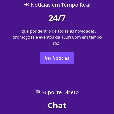
📢 Notícias em Tempo Real
24/7
Fique por dentro de todas as novidades,
promoções e eventos da 10Brl Com em tempo
real!
Ver Notícias
💬 Suporte Direto
Chat