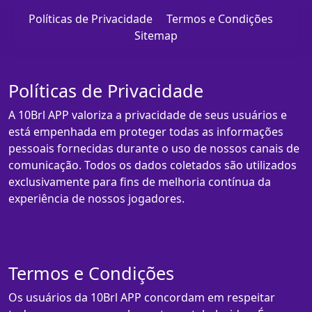
Políticas de Privacidade
Termos e Condições
Sitemap
Políticas de Privacidade
A 10Brl APP valoriza a privacidade de seus usuários e
está empenhada em proteger todas as informações
pessoais fornecidas durante o uso de nossos canais de
comunicação. Todos os dados coletados são utilizados
exclusivamente para fins de melhoria contínua da
experiência de nossos jogadores.
Termos e Condições
Os usuários da 10Brl APP concordam em respeitar