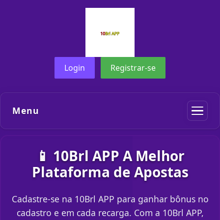
Login
Registrar-se
Menu
📱 10Brl APP A Melhor
Plataforma de Apostas
Cadastre-se na 10Brl APP para ganhar bônus no
cadastro e em cada recarga. Com a 10Brl APP,