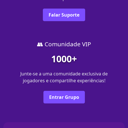
Falar Suporte
👥 Comunidade VIP
1000+
Junte-se a uma comunidade exclusiva de
jogadores e compartilhe experiências!
Entrar Grupo