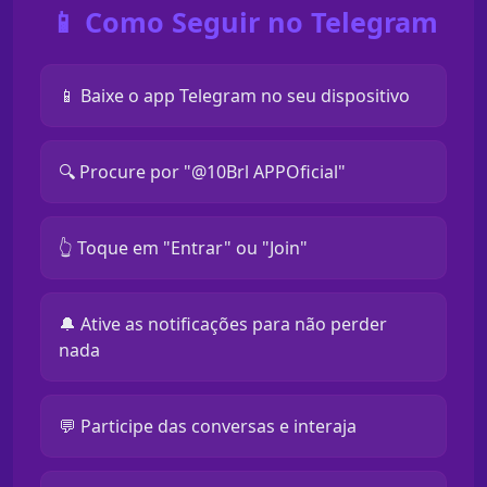
📱 Como Seguir no Telegram
📱 Baixe o app Telegram no seu dispositivo
🔍 Procure por "@10Brl APPOficial"
👆 Toque em "Entrar" ou "Join"
🔔 Ative as notificações para não perder
nada
💬 Participe das conversas e interaja