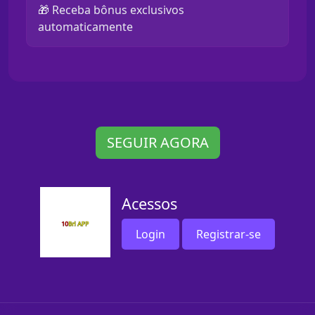
🎁 Receba bônus exclusivos
automaticamente
SEGUIR AGORA
Acessos
Login
Registrar-se