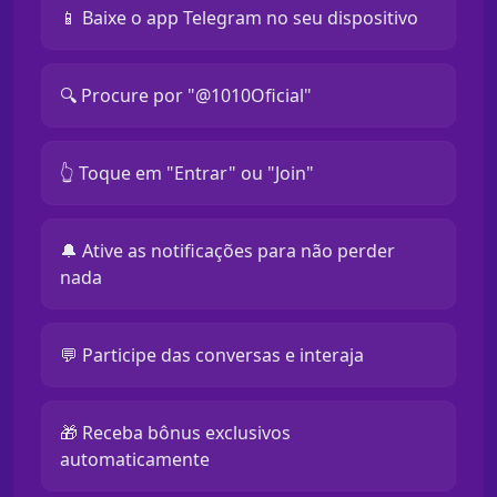
📱 Baixe o app Telegram no seu dispositivo
🔍 Procure por "@1010Oficial"
👆 Toque em "Entrar" ou "Join"
🔔 Ative as notificações para não perder
nada
💬 Participe das conversas e interaja
🎁 Receba bônus exclusivos
automaticamente