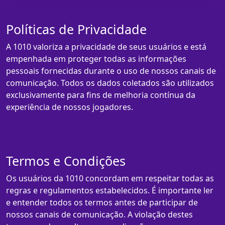
Políticas de Privacidade
A 1010 valoriza a privacidade de seus usuários e está
empenhada em proteger todas as informações
pessoais fornecidas durante o uso de nossos canais de
comunicação. Todos os dados coletados são utilizados
exclusivamente para fins de melhoria contínua da
experiência de nossos jogadores.
Termos e Condições
Os usuários da 1010 concordam em respeitar todas as
regras e regulamentos estabelecidos. É importante ler
e entender todos os termos antes de participar de
nossos canais de comunicação. A violação destes