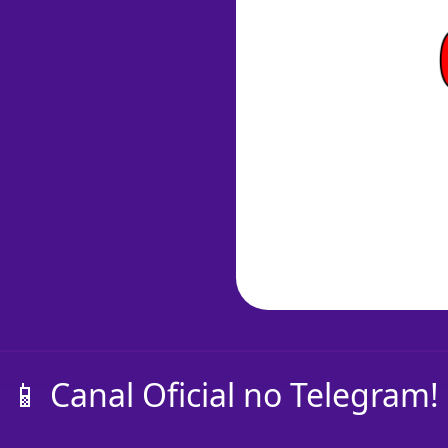
📱 Canal Oficial no Telegram!