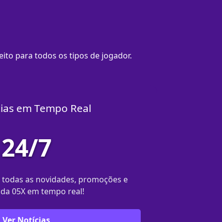
eito para todos os tipos de jogador.
cias em Tempo Real
24/7
e todas as novidades, promoções e
 da 05X em tempo real!
Ver Notícias