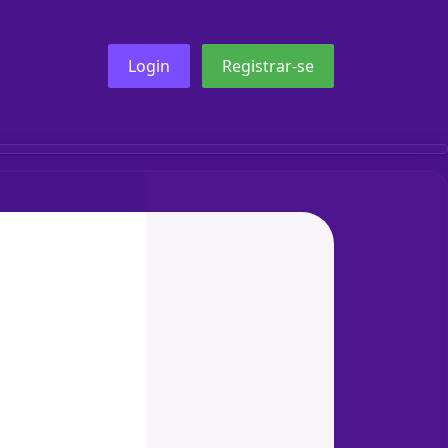
Login
Registrar-se