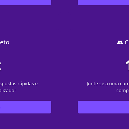
reto
👥 
t
espostas rápidas e
Junte-se a uma com
lizado!
compa
e