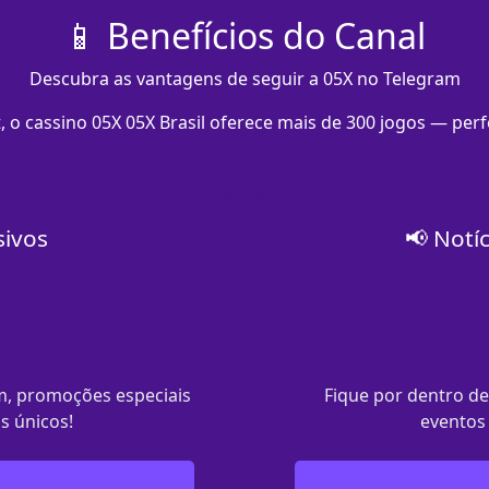
📱 Benefícios do Canal
Descubra as vantagens de seguir a 05X no Telegram
, o cassino 05X 05X Brasil oferece mais de 300 jogos — perf
sivos
📢 Notí
m, promoções especiais
Fique por dentro d
s únicos!
eventos