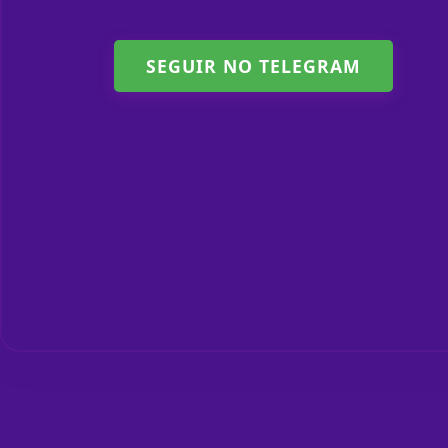
SEGUIR NO TELEGRAM