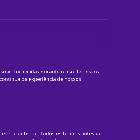
ssoais fornecidas durante o uso de nossos
 contínua da experiência de nossos
te ler e entender todos os termos antes de